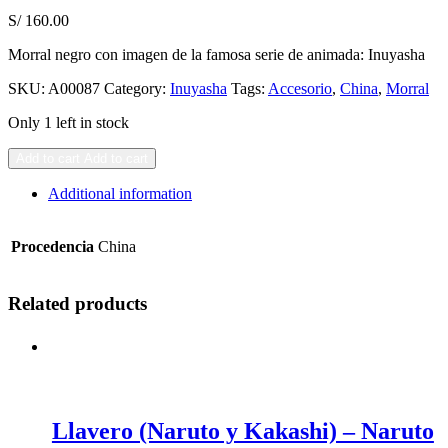
S/
160.00
Morral negro con imagen de la famosa serie de animada: Inuyasha
SKU:
A00087
Category:
Inuyasha
Tags:
Accesorio
,
China
,
Morral
Only 1 left in stock
Add to cart
Add to cart
Additional information
Procedencia
China
Related products
Llavero (Naruto y Kakashi) – Naruto