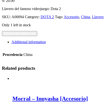
S/
20.00
Llavero del famoso videojuego: Dota 2
SKU:
A00094
Category:
DOTA 2
Tags:
Accesorio
,
China
,
Llavero
Only 1 left in stock
Add to cart
Add to cart
Additional information
Procedencia
China
Related products
Morral – Inuyasha [Accesorio]